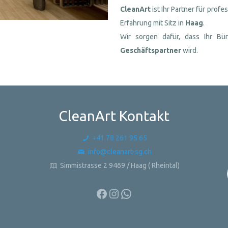
CleanArt
ist Ihr Partner für prof
Erfahrung mit Sitz in
Haag
.
Wir sorgen dafür, dass Ihr B
Geschäftspartner
wird.
CleanArt Kontakt
+41 78 261 95 65
info@cleanart-sg.ch
Simmistrasse 2 9469 / Haag ( Rheintal)
Facebook
Instagram
WhatsApp