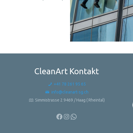
CleanArt Kontakt
+41 78 261 95 65
info@cleanart-sg.ch
Simmistrasse 2 9469 / Haag ( Rheintal)
Facebook
Instagram
WhatsApp